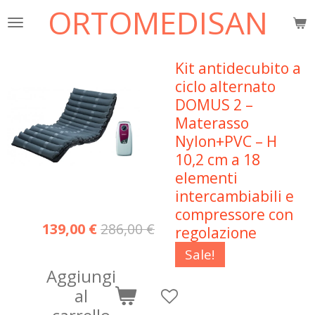
ORTOMEDISAN
Vai
al
contenuto
Kit antidecubito a
principale
ciclo alternato
DOMUS 2 –
Materasso
Nylon+PVC – H
10,2 cm a 18
elementi
intercambiabili e
compressore con
139,00 €
286,00 €
regolazione
Sale!
Aggiungi
al