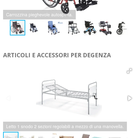
Carrozzina pieghevole ruote piccole.
ARTICOLI E ACCESSORI PER DEGENZA
Letto degenza manuale larghezza 90 cm – Due manovelle – Tre
snodi