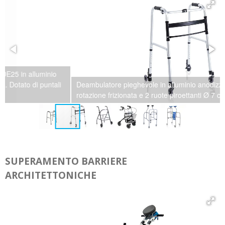
Deambulatore pieghevole in alluminio anodizzato – 2 ruote con
rotazione frizionata e 2 ruote piroettanti Ø 7 cm.
SUPERAMENTO BARRIERE
ARCHITETTONICHE