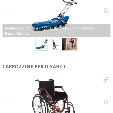
Montascale a ruote con poltroncina imbottita
CARROZZINE PER DISABILI