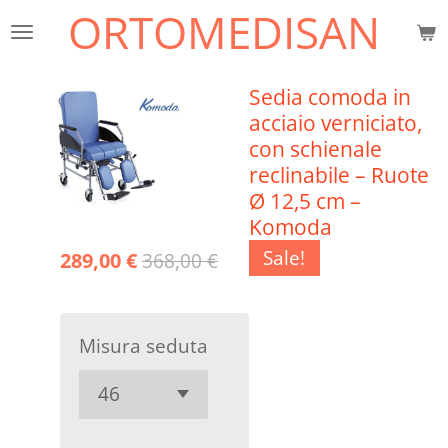
ORTOMEDISAN
Vai
al
contenuto
Sedia comoda in
principale
acciaio verniciato,
con schienale
reclinabile – Ruote
Ø 12,5 cm –
Komoda
Sale!
289,00 €
368,00 €
Misura seduta